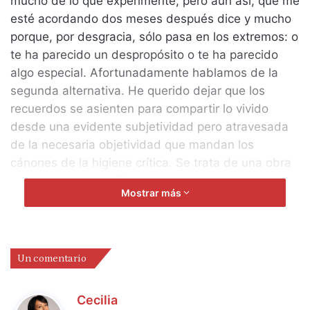
mucho de lo que experimenté, pero aun así, que me
esté acordando dos meses después dice y mucho
porque, por desgracia, sólo pasa en los extremos: o
te ha parecido un despropósito o te ha parecido
algo especial. Afortunadamente hablamos de la
segunda alternativa. He querido dejar que los
recuerdos se asienten para compartir lo vivido
desde una evidente subjetividad pero atravesada
de la necesaria objetividad que mandan los
cánones de la higiene crítica. Se trata de una obra
larga, tres horas. ¿Cómo hacer que esas tres horas
Mostrar más
de espectáculo no cansen? En mi opinión, haciendo
un teatro en el que el público esté constantemente
presente en la cabeza del director durante la fase
de creación y por supuesto con un elenco y una
Un comentario
dramaturgia a la altura. Evidente, pensarás, lector,
debería serlo, pero pocas veces es así. Para mí,
d
Cecilia
una rara avis esta producción gallega programada