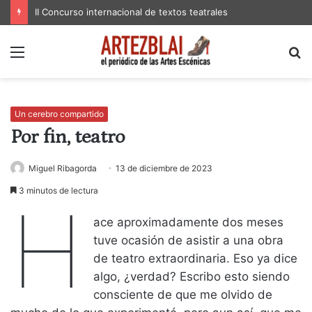
II Concurso internacional de textos teatrales
Menú
B
p
Un cerebro compartido
Por fin, teatro
Miguel Ribagorda
13 de diciembre de 2023
3 minutos de lectura
H
ace aproximadamente dos meses
tuve ocasión de asistir a una obra
de teatro extraordinaria. Eso ya dice
algo, ¿verdad? Escribo esto siendo
consciente de que me olvido de