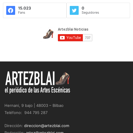
15.023
0
Fans
Seguidores
Hernani, 9 bajo | 48003 – Bilbao
Teléfono: 944 795 287
Dirección:
direccion@artezblai.com
Redacción:
artez@artezblai.com