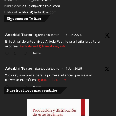
Publicidad:
difusion@artezblai.com
Editorial:
editorial@artezblai.com
Síguenos en Twitter
ar
Artezblai Teatro
@artezblaiteatro
·
5 Jun 2025
El festival de artes vivas Arbola Fest lleva a Iruña la cultura
arbórea.
#arbolafest
@Pamplona_ayto
Twitter
ar
Artezblai Teatro
@artezblaiteatro
·
4 Jun 2025
'Colors', una pieza para la primera infancia que viaja al
universo cromático.
@autenticateatro
Twitter
Nuestros libros más vendidos
Cargar más