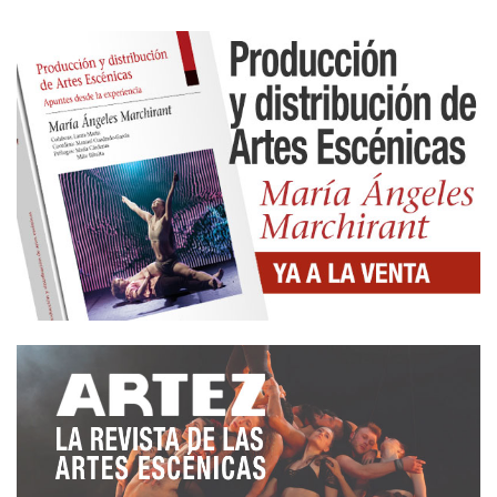
como un reloj. Como espectadores, ese vértigo nos
impele a estar inclinados y no reclinados, a
participar, no a consumir, a modificarnos, no a
transitar de manera trivial por un texto. La escena
es un continuo de acción, acción dramática., de
cambio de personajes, de cambio de vestuarios, de
cambio de paisaje sonoro, de inclusión de
audiovisuales, de cambio de ritmos… vértigo. Este
juego escénico es el esqueleto que sostiene esta
obra, este teatro lleno de teatralidad que la
neurociencia calificaría de sensorial y perceptivo.
El qué hacen y cómo lo hacen está lleno de
entender el teatro como un juego con una sólida
teoría que lo sostiene. Ese juego nos pega a la
butaca y nos embruja. Viva el teatro honesto con t
mayúscula, es raro pero, afortunadamente, existe.