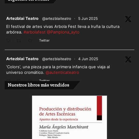
ar
Artezblai Teatro
@artezblaiteatro
·
5 Jun 2025
El festival de artes vivas Arbola Fest lleva a Iruña la cultura
arbórea.
#arbolafest
@Pamplona_ayto
Twitter
ar
Artezblai Teatro
@artezblaiteatro
·
4 Jun 2025
'Colors', una pieza para la primera infancia que viaja al
universo cromático.
@autenticateatro
Twitter
Nuestros libros más vendidos
Cargar más