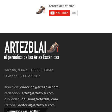
Hernani, 9 bajo | 48003 – Bilbao
Teléfono: 944 795 287
Dirección:
direccion@artezblai.com
Redacción:
artez@artezblai.com
Publicidad:
difusion@artezblai.com
Editorial:
editorial@artezblai.com
Síguenos en Twitter