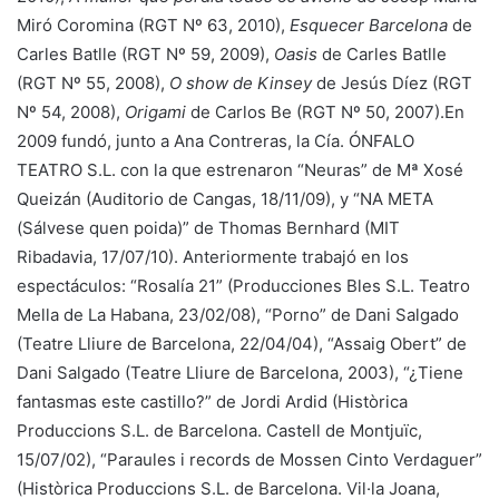
Miró Coromina (RGT Nº 63, 2010),
Esquecer Barcelona
de
Carles Batlle (RGT Nº 59, 2009),
Oasis
de Carles Batlle
(RGT Nº 55, 2008),
O show de Kinsey
de Jesús Díez (RGT
Nº 54, 2008),
Origami
de Carlos Be (RGT Nº 50, 2007).En
2009 fundó, junto a Ana Contreras, la Cía. ÓNFALO
TEATRO S.L. con la que estrenaron “Neuras” de Mª Xosé
Queizán (Auditorio de Cangas, 18/11/09), y “NA META
(Sálvese quen poida)” de Thomas Bernhard (MIT
Ribadavia, 17/07/10). Anteriormente trabajó en los
espectáculos: “Rosalía 21” (Producciones Bles S.L. Teatro
Mella de La Habana, 23/02/08), “Porno” de Dani Salgado
(Teatre Lliure de Barcelona, 22/04/04), “Assaig Obert” de
Dani Salgado (Teatre Lliure de Barcelona, 2003), “¿Tiene
fantasmas este castillo?” de Jordi Ardid (Històrica
Produccions S.L. de Barcelona. Castell de Montjuïc,
15/07/02), “Paraules i records de Mossen Cinto Verdaguer”
(Històrica Produccions S.L. de Barcelona. Vil·la Joana,