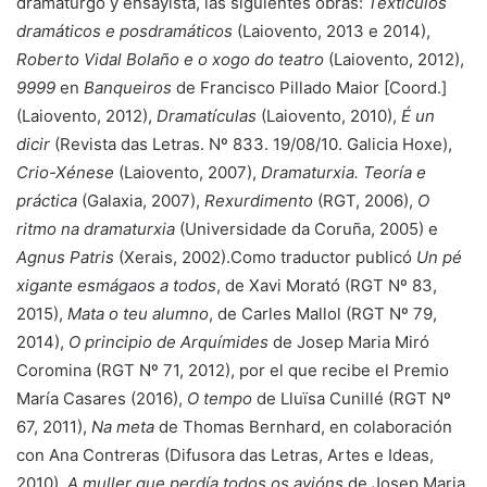
dramaturgo y ensayista, las siguientes obras:
Textículos
dramáticos e posdramáticos
(Laiovento, 2013 e 2014),
Roberto Vidal Bolaño e o xogo do teatro
(Laiovento, 2012),
9999
en
Banqueiros
de Francisco Pillado Maior [Coord.]
(Laiovento, 2012),
Dramatículas
(Laiovento, 2010),
É un
dicir
(Revista das Letras. Nº 833. 19/08/10. Galicia Hoxe),
Crio-Xénese
(Laiovento, 2007),
Dramaturxia. Teoría e
práctica
(Galaxia, 2007),
Rexurdimento
(RGT, 2006),
O
ritmo na dramaturxia
(Universidade da Coruña, 2005) e
Agnus Patris
(Xerais, 2002).Como traductor publicó
Un pé
xigante esmágaos a todos
, de Xavi Morató (RGT Nº 83,
2015),
Mata o teu alumno
, de Carles Mallol (RGT Nº 79,
2014),
O principio de Arquímides
de Josep Maria Miró
Coromina (RGT Nº 71, 2012), por el que recibe el Premio
María Casares (2016),
O tempo
de Lluïsa Cunillé (RGT Nº
67, 2011),
Na meta
de Thomas Bernhard, en colaboración
con Ana Contreras (Difusora das Letras, Artes e Ideas,
2010),
A muller que perdía todos os avións
de Josep Maria