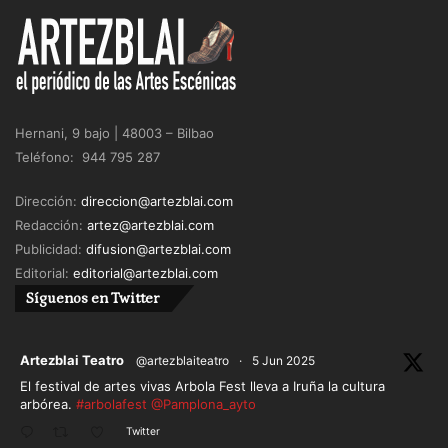
Hernani, 9 bajo | 48003 – Bilbao
Teléfono: 944 795 287
Dirección:
direccion@artezblai.com
Redacción:
artez@artezblai.com
Publicidad:
difusion@artezblai.com
Editorial:
editorial@artezblai.com
Síguenos en Twitter
ar
Artezblai Teatro
@artezblaiteatro
·
5 Jun 2025
El festival de artes vivas Arbola Fest lleva a Iruña la cultura
arbórea.
#arbolafest
@Pamplona_ayto
Twitter