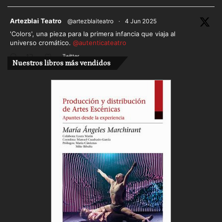
ar
Artezblai Teatro
@artezblaiteatro
·
4 Jun 2025
'Colors', una pieza para la primera infancia que viaja al
universo cromático.
@autenticateatro
Twitter
Nuestros libros más vendidos
Cargar más