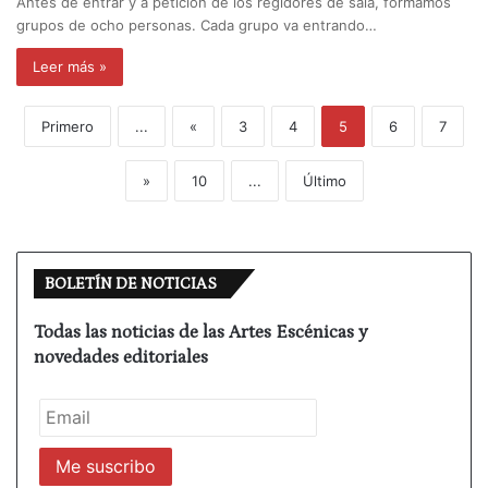
Antes de entrar y a petición de los regidores de sala, formamos
grupos de ocho personas. Cada grupo va entrando…
Leer más »
Primero
...
«
3
4
5
6
7
»
10
...
Último
BOLETÍN DE NOTICIAS
Todas las noticias de las Artes Escénicas y
novedades editoriales