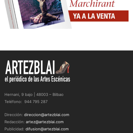
Hernani, 9 bajo | 48003 – Bilbao
Teléfono: 944 795 287
Dirección:
direccion@artezblai.com
Redacción:
artez@artezblai.com
Publicidad:
difusion@artezblai.com