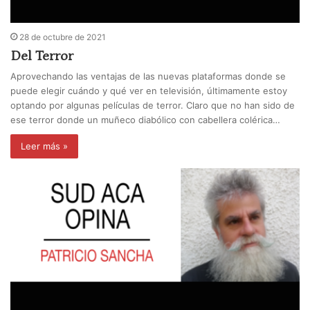
28 de octubre de 2021
Del Terror
Aprovechando las ventajas de las nuevas plataformas donde se
puede elegir cuándo y qué ver en televisión, últimamente estoy
optando por algunas películas de terror. Claro que no han sido de
ese terror donde un muñeco diabólico con cabellera colérica…
Leer más »