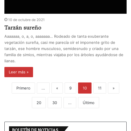
10 de octubre de 2021
Tarzán sureño
Aaaaaaa, o, a, o, aaaaaaa… Rodeado de tanta exuberante
vegetación sureña, casi me parecía oír el imponente grito de
tarzán, ese hombre musculoso, semidesnudo y criado por una
familia de simios, mientras viajaba por los árboles ayudándose de
lianas.
Leer más »
Primero
...
«
9
10
11
»
20
30
...
Último
BOLETÍN DE NOTICIAS