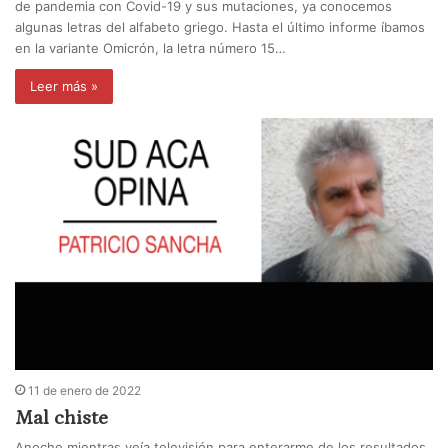
de pandemia con Covid-19 y sus mutaciones, ya conocemos
algunas letras del alfabeto griego. Hasta el último informe íbamos
en la variante Omicrón, la letra número 15…
Leer más »
11 de enero de 2022
Mal chiste
Anoche mientras veía televisión para enterarme de los resultados