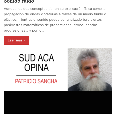
Sonido ruido
Aunque los dos conceptos tienen su explicación física como la
propagación de ondas vibratorias a través de un medio fluido o
elástico, mientras el sonido puede ser analizado bajo ciertos
parámetros matemáticos de proporciones, ritmos, escalas,
progresiones… y por lo…
Leer más »