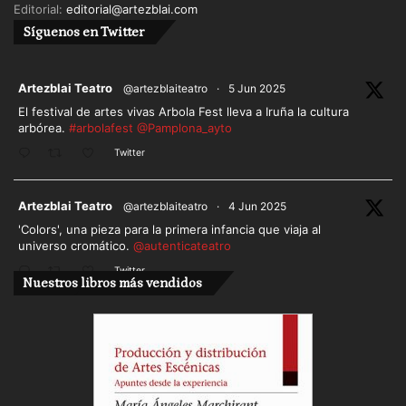
Editorial:
editorial@artezblai.com
Síguenos en Twitter
ar
Artezblai Teatro
@artezblaiteatro
·
5 Jun 2025
El festival de artes vivas Arbola Fest lleva a Iruña la cultura
arbórea.
#arbolafest
@Pamplona_ayto
Twitter
ar
Artezblai Teatro
@artezblaiteatro
·
4 Jun 2025
'Colors', una pieza para la primera infancia que viaja al
universo cromático.
@autenticateatro
Twitter
Nuestros libros más vendidos
Cargar más