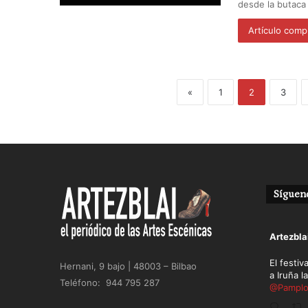
desde la butac
Artículo comp
«
1
2
3
Sígueno
Avatar
Artezbla
El festiv
Hernani, 9 bajo | 48003 – Bilbao
a Iruña l
Teléfono: 944 795 287
@Pamplo