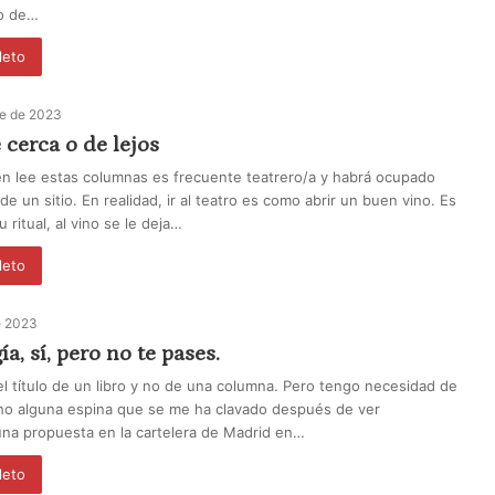
ro de…
leto
re de 2023
 cerca o de lejos
n lee estas columnas es frecuente teatrero/a y habrá ocupado
e un sitio. En realidad, ir al teatro es como abrir un buen vino. Es
 ritual, al vino se le deja…
leto
e 2023
a, sí, pero no te pases.
el título de un libro y no de una columna. Pero tengo necesidad de
ho alguna espina que se me ha clavado después de ver
na propuesta en la cartelera de Madrid en…
leto