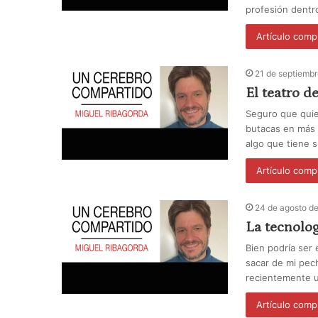
profesión dent
Artículo comp
21 de septiemb
El teatro de
Seguro que quie
butacas en más d
algo que tiene su
Artículo comp
24 de agosto d
La tecnologí
Bien podría ser 
sacar de mi pec
recientemente u
Artículo comp