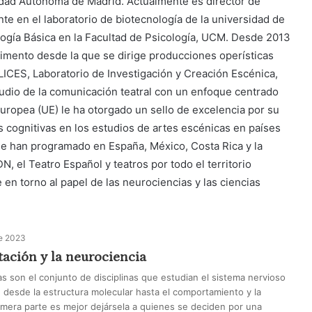
idad Autónoma de Madrid. Actualmente es director de
te en el laboratorio de biotecnología de la universidad de
ogía Básica en la Facultad de Psicología, UCM. Desde 2013
rtimento desde la que se dirige producciones operísticas
 LICES, Laboratorio de Investigación y Creación Escénica,
tudio de la comunicación teatral con un enfoque centrado
Europea (UE) le ha otorgado un sello de excelencia por su
s cognitivas en los estudios de artes escénicas en países
se han programado en España, México, Costa Rica y la
, el Teatro Español y teatros por todo el territorio
 en torno al papel de las neurociencias y las ciencias
de 2023
tación y la neurociencia
s son el conjunto de disciplinas que estudian el sistema nervioso
 desde la estructura molecular hasta el comportamiento y la
imera parte es mejor dejársela a quienes se deciden por una