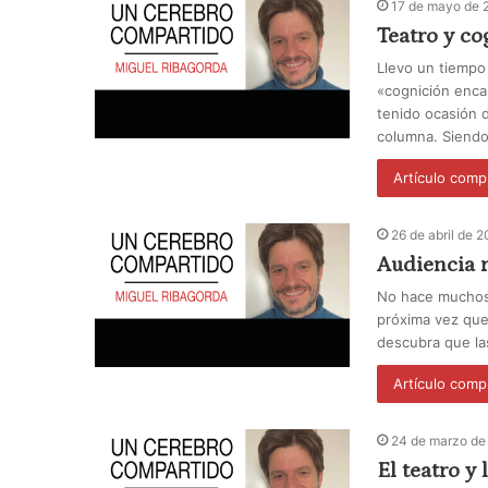
17 de mayo de 
Teatro y co
Llevo un tiempo
«cognición enca
tenido ocasión 
columna. Siend
Artículo comp
26 de abril de 
Audiencia r
No hace muchos 
próxima vez que
descubra que la
Artículo comp
24 de marzo de
El teatro y