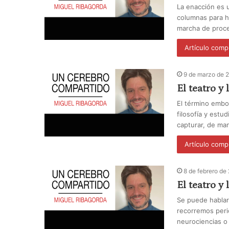
La enacción es 
columnas para h
marcha de proce
Artículo comp
9 de marzo de 
El teatro y
El término embo
filosofía y estu
capturar, de man
Artículo comp
8 de febrero de
El teatro y 
Se puede hablar
recorremos peri
neurociencias o