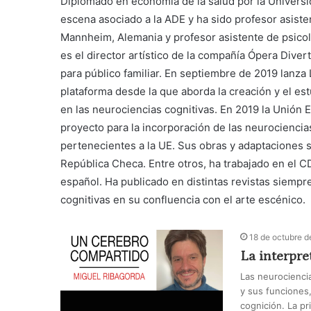
Diplomado en economía de la salud por la Univers
escena asociado a la ADE y ha sido profesor asisten
Mannheim, Alemania y profesor asistente de psicol
es el director artístico de la compañía Ópera Dive
para público familiar. En septiembre de 2019 lanza
plataforma desde la que aborda la creación y el es
en las neurociencias cognitivas. En 2019 la Unión 
proyecto para la incorporación de las neurociencia
pertenecientes a la UE. Sus obras y adaptaciones 
República Checa. Entre otros, ha trabajado en el CDN
español. Ha publicado en distintas revistas siempre
cognitivas en su confluencia con el arte escénico.
18 de octubre 
La interpre
Las neurociencia
y sus funciones,
cognición. La pr