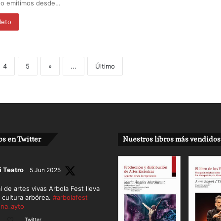
a o emitimos desde…
leto
4
5
»
...
Último
s en Twitter
Nuestros libros más vendidos
i Teatro
5 Jun 2025
al de artes vivas Arbola Fest lleva
a cultura arbórea.
#arbolafest
na_ayto
Twitter