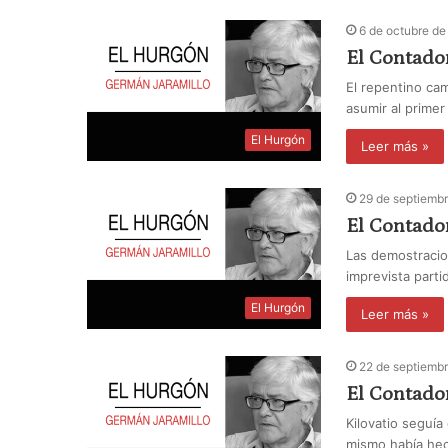
6 de octubre d
El Contador
El repentino cam
asumir al prime
El Hurgón
Leer más »
29 de septiemb
El Contador
Las demostracio
imprevista parti
El Hurgón
Leer más »
22 de septiemb
El Contado
Kilovatio seguía
mismo había hec