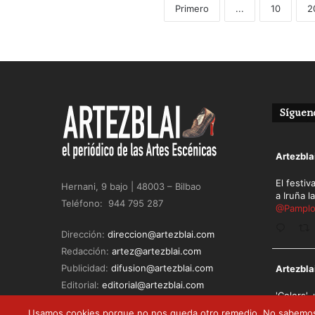
Primero
...
10
2
Sígueno
Avatar
Artezbla
El festiv
Hernani, 9 bajo | 48003 – Bilbao
a Iruña l
Teléfono: 944 795 287
@Pamplo
Dirección:
direccion@artezblai.com
Redacción:
artez@artezblai.com
Avatar
Publicidad:
difusion@artezblai.com
Artezbla
Editorial:
editorial@artezblai.com
'Colors',
infancia 
Usamos cookies porque no nos queda otro remedio. No sabemos, ni