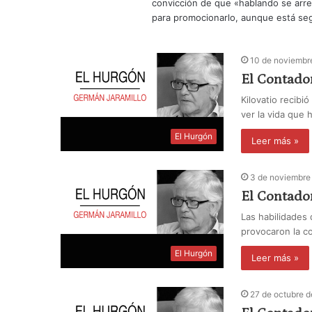
convicción de que «hablando se arre
para promocionarlo, aunque está seg
10 de noviembr
El Contador
Kilovatio recibió
ver la vida que
El Hurgón
Leer más »
3 de noviembre
El Contado
Las habilidades 
provocaron la c
El Hurgón
Leer más »
27 de octubre 