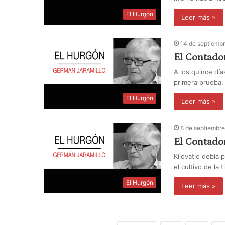
El Hurgón
Leer más »
14 de septiemb
El Contado
A los quince días
primera prueba.
El Hurgón
Leer más »
8 de septiembr
El Contador
Kilovatio debía 
el cultivo de la 
El Hurgón
Leer más »