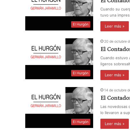
El Contado
Cuando su cuerp
tuvo una impres
El Hurgón
Leer más »
20 de octubre 
El Contado
Cuando estuvo a
ligeros sobresa
El Hurgón
Leer más »
14 de octubre 
El Contado
Las novedosas c
lo llevaron a s
El Hurgón
Leer más »