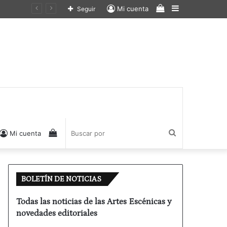
Ver
Barra
Mi cuenta
Seguir
carrito
lateral
de
compras
Ver
Buscar
Mi cuenta
carrito
por
BOLETÍN DE NOTICIAS
de
Todas las noticias de las Artes Escénicas y
novedades editoriales
compras