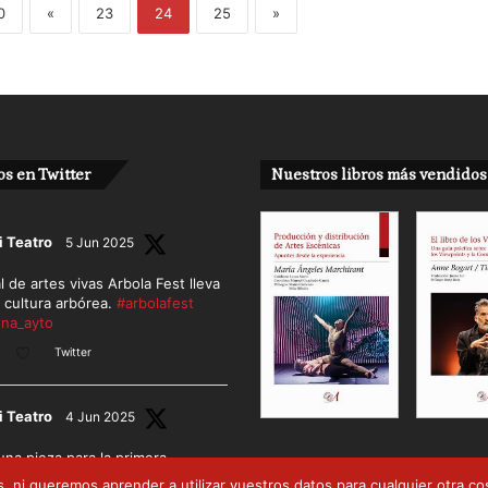
0
«
23
24
25
»
s en Twitter
Nuestros libros más vendidos
i Teatro
5 Jun 2025
al de artes vivas Arbola Fest lleva
a cultura arbórea.
#arbolafest
na_ayto
Twitter
i Teatro
4 Jun 2025
 una pieza para la primera
que viaja al universo cromático.
 queremos aprender a utilizar vuestros datos para cualquier otra cosa