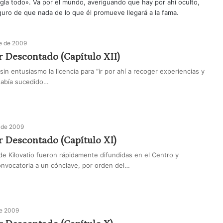
gla todo». Va por el mundo, averiguando que hay por ahí oculto,
uro de que nada de lo que él promueve llegará a la fama.
e de 2009
 Descontado (Capítulo XII)
 sin entusiasmo la licencia para “ir por ahí a recoger experiencias y
 había sucedido…
 de 2009
r Descontado (Capítulo XI)
de Kilovatio fueron rápidamente difundidas en el Centro y
onvocatoria a un cónclave, por orden del…
de 2009